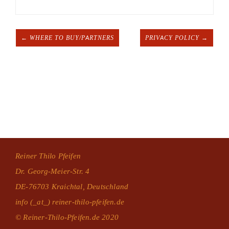
← WHERE TO BUY/PARTNERS
PRIVACY POLICY →
Reiner Thilo Pfeifen
Dr. Georg-Meier-Str. 4
DE-76703 Kraichtal, Deutschland
info (_at_) reiner-thilo-pfeifen.de
© Reiner-Thilo-Pfeifen.de 2020