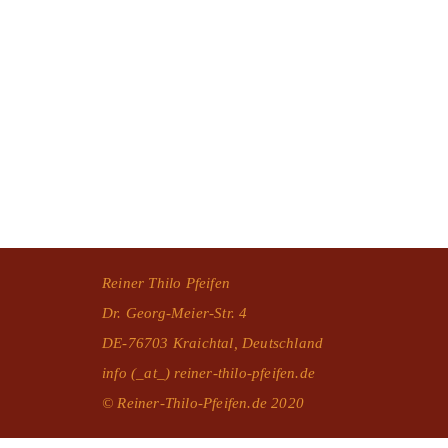
Reiner Thilo Pfeifen
Dr. Georg-Meier-Str. 4
DE-76703 Kraichtal, Deutschland
info (_at_) reiner-thilo-pfeifen.de
© Reiner-Thilo-Pfeifen.de 2020