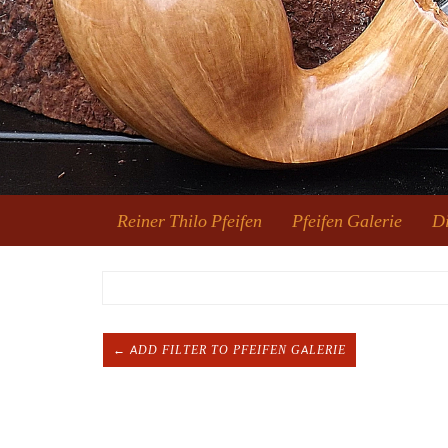
Reiner Thilo Pfeifen
Pfeifen Galerie
Di
← ADD FILTER TO PFEIFEN GALERIE