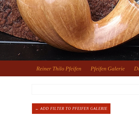
Reiner Thilo Pfeifen
Pfeifen Galerie
Di
← ADD FILTER TO PFEIFEN GALERIE