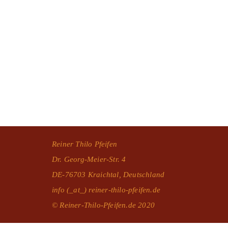
Reiner Thilo Pfeifen
Dr. Georg-Meier-Str. 4
DE-76703 Kraichtal, Deutschland
info (_at_) reiner-thilo-pfeifen.de
© Reiner-Thilo-Pfeifen.de 2020