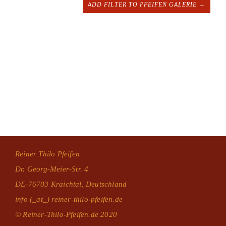
ADD FILTER TO PFEIFEN GALERIE →
Reiner Thilo Pfeifen
Dr. Georg-Meier-Str. 4
DE-76703 Kraichtal, Deutschland
info (_at_) reiner-thilo-pfeifen.de
© Reiner-Thilo-Pfeifen.de 2020