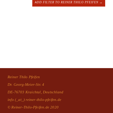
ADD FILTER TO REINER THILO PFEIFEN →
Reiner Thilo Pfeifen
Dr. Georg-Meier-Str. 4
DE-76703 Kraichtal, Deutschland
info (_at_) reiner-thilo-pfeifen.de
© Reiner-Thilo-Pfeifen.de 2020