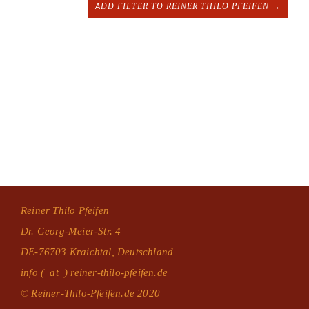
ADD FILTER TO REINER THILO PFEIFEN →
Reiner Thilo Pfeifen
Dr. Georg-Meier-Str. 4
DE-76703 Kraichtal, Deutschland
info (_at_) reiner-thilo-pfeifen.de
© Reiner-Thilo-Pfeifen.de 2020