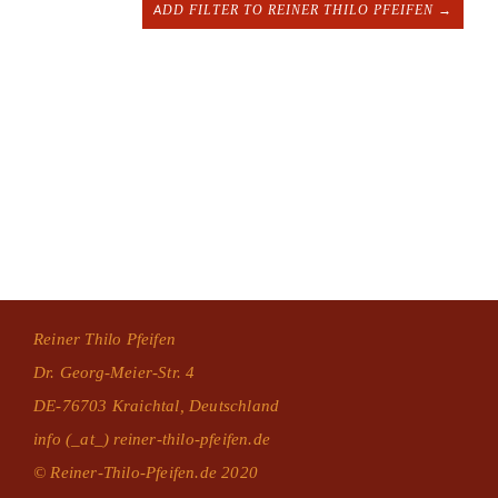
ADD FILTER TO REINER THILO PFEIFEN →
Reiner Thilo Pfeifen
Dr. Georg-Meier-Str. 4
DE-76703 Kraichtal, Deutschland
info (_at_) reiner-thilo-pfeifen.de
© Reiner-Thilo-Pfeifen.de 2020