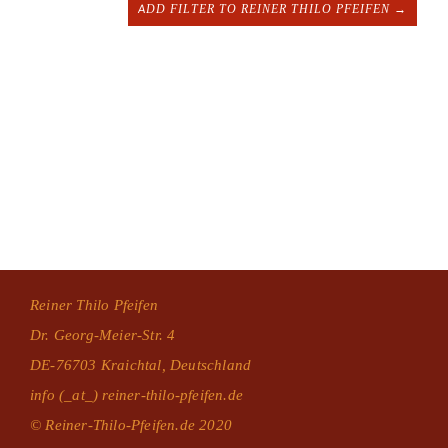
ADD FILTER TO REINER THILO PFEIFEN →
Reiner Thilo Pfeifen
Dr. Georg-Meier-Str. 4
DE-76703 Kraichtal, Deutschland
info (_at_) reiner-thilo-pfeifen.de
© Reiner-Thilo-Pfeifen.de 2020